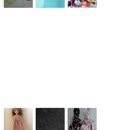
野
ハ
ィ
獣
ン
ン
の
ド
お
ベ
メ
か
ル
イ
パ
の
ド
2017in
ド
講
ご
レ
座
近
ス
★
所
★
ピ
ハ
ン
ロ
ク
ウ
ッ
ィ
シ
ン
ョ
仮
ン
装
お
信
2WAY
友
貴
浴
達
山
衣
と
と
巾