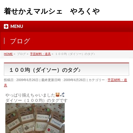
着せかえマルシェ やろくや
MENU
ブログ
HOME
»
ブログ
»
手芸材料・道具
»
１００均（ダイソー）のタグ♪
１００均（ダイソー）のタグ♪
投稿日 : 2009年6月26日
最終更新日時 : 2009年6月26日
カテゴリー :
手芸材料・道
具
やっぱり揃えちゃいました
ダイソー（１００均）のタグです