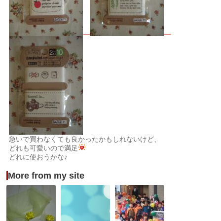
急いで買わなくても良かったかもしれないけど、
どれも可愛いので満足
どれに使おうかな♪
More from my site
美
や
ハ
女
ろ
ロ
と
く
ウ