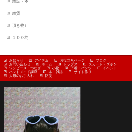
雑誌・本
雑貨
頂き物♪
１００均
お知らせ
アイテム
お役立ちページ
ブログ
お問い合わせ
ホーム
トップス
スカート・ズボン
ワンピース・つなぎ
小物
下着・パンツ
イベント
ハンドメイド講座
本・雑誌
サイト作り
人形のお手入れ
防災