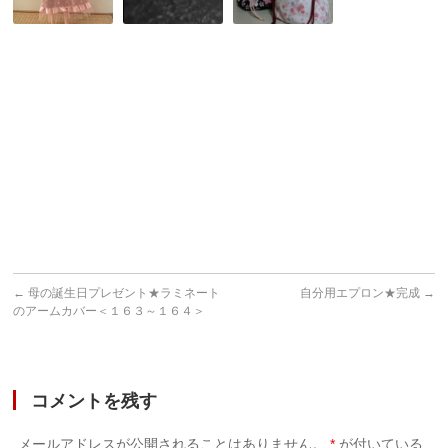
リ
生
着
カ
駒
ち
山
ゃ
上
ん
遊
の
園
洋
地
服
作
り
←
母の誕生日プレゼント★ラミネート
自分用エプロン★完成
→
のアームカバー＜１６３～１６４＞
コメントを残す
メールアドレスが公開されることはありません。
*
が付いている