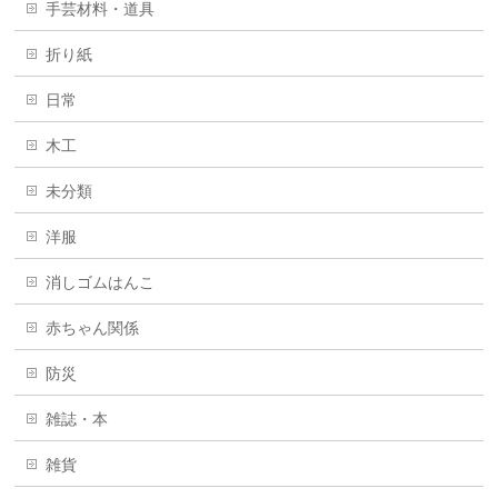
手芸材料・道具
折り紙
日常
木工
未分類
洋服
消しゴムはんこ
赤ちゃん関係
防災
雑誌・本
雑貨