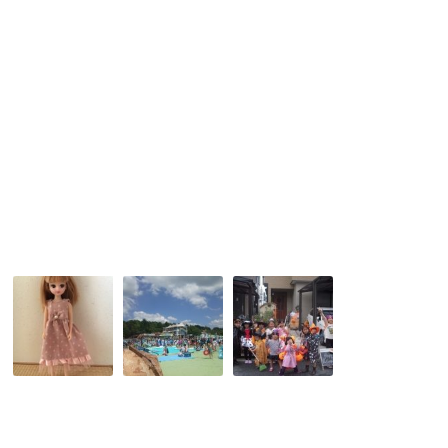
ブ
ト
イ
ワ
バ
ル
ン
ッ
チ
ピ
グ・
ッ
ー
ハ
プ
ス
ン
★3
ド
パ
メ
タ
イ
ー
ド
ン
講
座
お
東
ハ
友
条
ロ
達
湖
ウ
と
お
ィ
リ
も
ン
カ
ち
ち
ゃ
ゃ
王