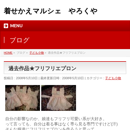
着せかえマルシェ やろくや
MENU
ブログ
HOME
»
ブログ
»
子ども小物
»
過去作品★フリフリエプロン
過去作品★フリフリエプロン
投稿日 : 2008年5月10日
最終更新日時 : 2008年5月10日
カテゴリー :
子ども小物
自分の影響なのか、娘達もフリフリ可愛い系が大好き。
って言っても、自分は着る事はなく専ら見る専門ですけど(汗)
そんな娘達にフリフリエプロンを作ろうと思って、