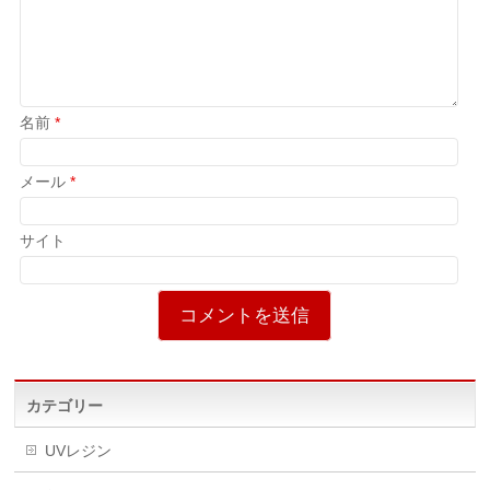
名前
*
メール
*
サイト
カテゴリー
UVレジン