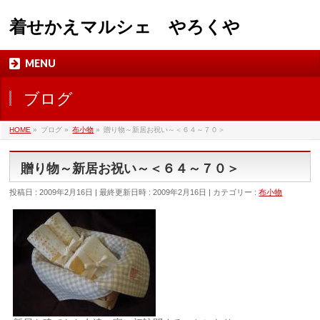
着せかえマルシェ やろくや
MENU
ブログ
HOME
»
ブログ
»
布小物
»
贈り物～新居お祝い～＜６４～７０＞
贈り物～新居お祝い～＜６４～７０＞
投稿日 : 2009年2月16日
最終更新日時 : 2009年2月16日
カテゴリー :
布小物