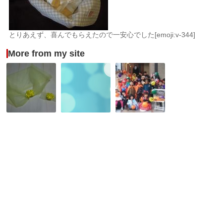
とりあえず、喜んでもらえたので一安心でした[emoji:v-344]
More from my site
美
や
ハ
女
ろ
ロ
と
く
ウ
野
ハ
ィ
獣
ン
ン
の
ド
お
ベ
メ
か
ル
イ
パ
の
ド
2017in
ド
講
ご
レ
座
近
ス
★
所
★
ピ
ハ
ン
ロ
ク