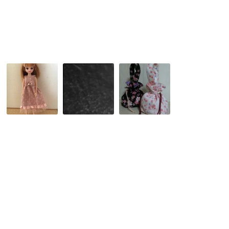
ウ
ッ
ィ
シ
ン
ョ
仮
ン
装
お
信
2WAY
友
貴
浴
達
山
衣
と
と
巾
リ
生
着
カ
駒
ち
山
ゃ
上
ん
遊
の
園
洋
地
服
作
り