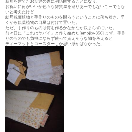
新居を建てたお友達の家に初訪問することになり、
お祝いに何がいいか色々な雑貨屋を巡りあーでもないこーでもな
いと考えたけど
結局観葉植物と手作りのものを贈ろうということに落ち着き、早
くから観葉植物の目星は付けて置いた。
ただ、手作りのものは何を作るかなかなか決まらずにいた。
前々日に「これはヤバイ」と作り始めた[emoji:v-356] まず、手作
りのものでも負担にならず使って貰えそうな物を考えると
ティーマットとコースターしか思い浮かばなかった。