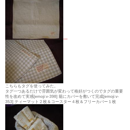
こちらもタグを使ってみた。
タグ一つあるだけで雰囲気が変わって格好がつくのでタグの重要
性を改めて実感[emoji:v-398] 籠にカバーを敷いて完成[emoji:v-
353] ティーマット２枚＆コースター４枚＆フリーカバー１枚