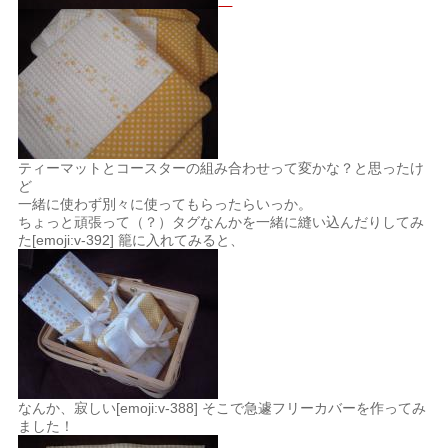
ティーマットとコースターの組み合わせって変かな？と思ったけ
ど
一緒に使わず別々に使ってもらったらいっか。
ちょっと頑張って（？）タグなんかを一緒に縫い込んだりしてみ
た[emoji:v-392] 籠に入れてみると、
なんか、寂しい[emoji:v-388] そこで急遽フリーカバーを作ってみ
ました！