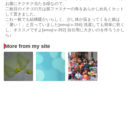
お腹にチクチク当たる様なので、
二枚目のイチゴの方は面ファスナーの角をあらかじめ丸くカット
して置きました。
これ一枚でも結構暖かいらしく、少し体が温まってくると娘は
「暑い！」と言っていました[emoji:v-356] 洗濯しても簡単に乾く
し、オススメですよ[emoji:v-392] 自分用に大きいのを作ろうかし
ら♪
More from my site
美
や
ハ
女
ろ
ロ
と
く
ウ
野
ハ
ィ
獣
ン
ン
の
ド
お
ベ
メ
か
ル
イ
パ
の
ド
2017in
ド
講
ご
レ
座
近
ス
★
所
★
ピ