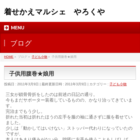
着せかえマルシェ やろくや
MENU
ブログ
HOME
»
ブログ
»
子ども小物
»
子供用腹巻★娘用
子供用腹巻★娘用
投稿日 : 2011年3月9日
最終更新日時 : 2011年3月9日
カテゴリー :
子ども小物
三女が鎖骨骨折をしたのは前述の日記の通り。
今もまだサポーター装着しているものの、かなり治ってきていま
す。
完治までもう少し。
折れた当初は折れたほうの左手を服の袖に通さずに服を着せてい
ました。
少しは「動かしてはいけない」ストッパー代わりになっていたの
ですが、
本人はあまり痛みがない分、咄嗟に左手を使うこともしばしば。