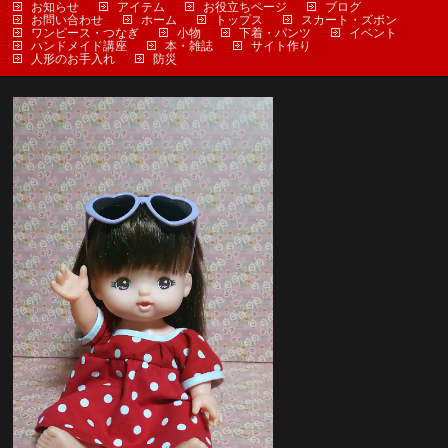
お知らせ
アイテム
お役立ちページ
ブログ
お問い合わせ
ホーム
トップス
スカート・ズボン
ワンピース・つなぎ
小物
下着・パンツ
イベント
ハンドメイド講座
本・雑誌
サイト作り
人形のお手入れ
防災