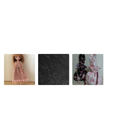
ハ
ン
ロ
ク
ウ
ッ
ィ
シ
ン
ョ
仮
ン
装
お
信
2WAY
友
貴
浴
達
山
衣
と
と
巾
リ
生
着
カ
駒
ち
山
ゃ
上
ん
遊
の
園
洋
地
服
作