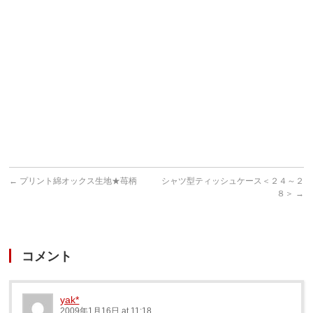
カ
駒
ち
山
ゃ
上
ん
遊
の
園
洋
地
服
作
り
←
プリント綿オックス生地★苺柄
シャツ型ティッシュケース＜２４～２
８＞
→
コメント
yak*
2009年1月16日 at 11:18