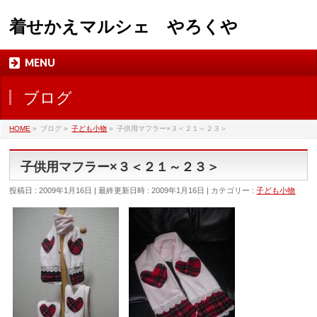
着せかえマルシェ やろくや
MENU
ブログ
HOME
»
ブログ
»
子ども小物
»
子供用マフラー×３＜２１～２３＞
子供用マフラー×３＜２１～２３＞
投稿日 : 2009年1月16日
最終更新日時 : 2009年1月16日
カテゴリー :
子ども小物