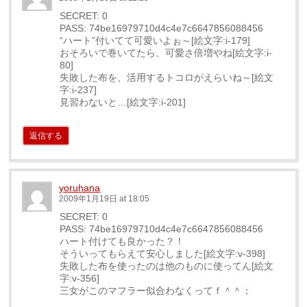
SECRET: 0
PASS: 74be16979710d4c4e7c6647856088456
“ハート”付いてて可愛いよぉ～[絵文字:i-179]
おそろいで巻いてたら、可愛さ倍増やね[絵文字:i-
80]
失敗した布を、活用するトコロがえらいね～[絵文
字:i-237]
見習わないと…[絵文字:i-201]
返信する
yoruhana
2009年1月19日 at 18:05
SECRET: 0
PASS: 74be16979710d4c4e7c6647856088456
ハート付けても良かった？！
そういってもらえて安心しました[絵文字:v-398]
失敗した布を使ったのは他のものに使ってん[絵文
字:v-356]
三女がこのマフラー似合わなくってｆ＾＾；