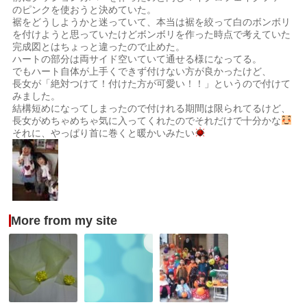
のピンクを使おうと決めていた。
裾をどうしようかと迷っていて、本当は裾を絞って白のボンボリ
を付けようと思っていたけどボンボリを作った時点で考えていた
完成図とはちょっと違ったので止めた。
ハートの部分は両サイド空いていて通せる様になってる。
でもハート自体が上手くできず付けない方が良かったけど、
長女が「絶対つけて！付けた方が可愛い！！」というので付けて
みました。
結構短めになってしまったので付けれる期間は限られてるけど、
長女がめちゃめちゃ気に入ってくれたのでそれだけで十分かな
それに、やっぱり首に巻くと暖かいみたい
More from my site
美
や
ハ
女
ろ
ロ
と
く
ウ
野
ハ
ィ
獣
ン
ン