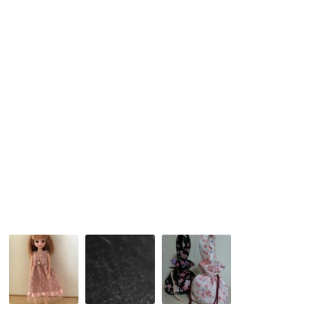
の
ド
お
ベ
メ
か
ル
イ
パ
の
ド
2017in
ド
講
ご
レ
座
近
ス
★
所
★
ピ
ハ
ン
ロ
ク
ウ
ッ
ィ
シ
ン
ョ
仮
ン
装
お
信
2WAY
友
貴
浴
達
山
衣
と
と
巾
リ
生
着