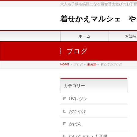
大人も子供も笑顔になる着せ替え遊びのお手伝
着せかえマルシェ や
ホーム
お知ら
ブログ
HOME
»
ブログ
»
未分類
»
初めてのブログ
カテゴリー
UVレジン
おでかけ
かばん
ぬいぐるみ・人形服