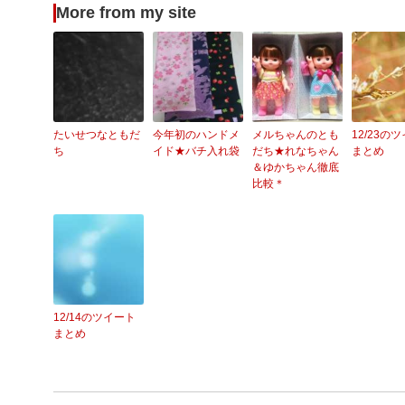
More from my site
たいせつなともだ
今年初のハンドメ
メルちゃんのとも
12/23の
ち
イド★バチ入れ袋
だち★れなちゃん
まとめ
＆ゆかちゃん徹底
比較＊
12/14のツイート
まとめ