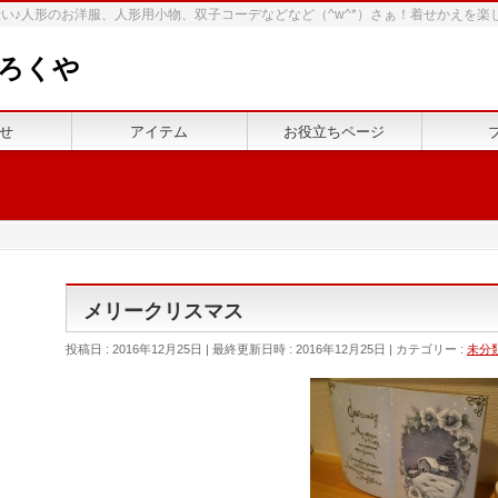
い♪人形のお洋服、人形用小物、双子コーデなどなど（^w^*）さぁ！着せかえを楽
ろくや
せ
アイテム
お役立ちページ
メリークリスマス
投稿日 : 2016年12月25日
最終更新日時 : 2016年12月25日
カテゴリー :
未分