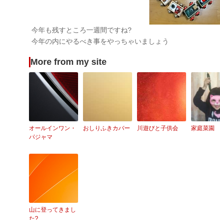
今年も残すところ一週間ですね?
今年の内にやるべき事をやっちゃいましょう
More from my site
オールインワン・
おしりふきカバー
川遊びと子供会
家庭菜園
パジャマ
山に登ってきまし
た?