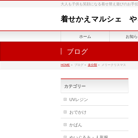
大人も子供も笑顔になる着せ替え遊びのお手伝
着せかえマルシェ や
ホーム
お知ら
ブログ
HOME
»
ブログ
»
未分類
»
メリークリスマス
カテゴリー
UVレジン
おでかけ
かばん
ぬいぐるみ・人形服