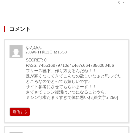
０＞
→
コメント
ゆんゆん
2009年11月12日 at 15:58
SECRET: 0
PASS: 74be16979710d4c4e7c6647856088456
フリース靴下、作り方あるんだね！！
足が寒くなってきてこんなの欲しいなぁと思ってた
ところなのでとっても嬉しいです♪
サイト参考にさせてもらいまーす！！
さてさてミシン復活はいつになることやら。
ミシン欲求たまりすぎて体に悪いわ[絵文字:i-250]
返信する