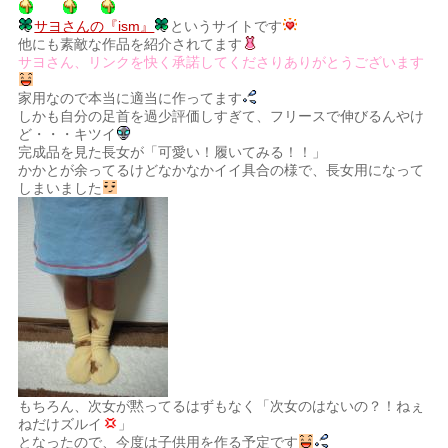
サヨさんの『ism』
というサイトです
他にも素敵な作品を紹介されてます
サヨさん、リンクを快く承諾してくださりありがとうございます
家用なので本当に適当に作ってます
しかも自分の足首を過少評価しすぎて、フリースで伸びるんやけ
ど・・・キツイ
完成品を見た長女が「可愛い！履いてみる！！」
かかとが余ってるけどなかなかイイ具合の様で、長女用になって
しまいました
もちろん、次女が黙ってるはずもなく「次女のはないの？！ねぇ
ねだけズルイ
」
となったので、今度は子供用を作る予定です