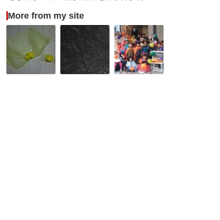
More from my site
美
信
ハ
女
貴
ロ
と
山
ウ
野
と
ィ
獣
生
ン
の
駒
お
ベ
山
か
ル
上
パ
の
遊
2017in
ド
園
ご
レ
地
近
ス
所
★
ハ
ロ
ウ
ィ
ン
仮