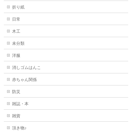
折り紙
日常
木工
未分類
洋服
消しゴムはんこ
赤ちゃん関係
防災
雑誌・本
雑貨
頂き物♪