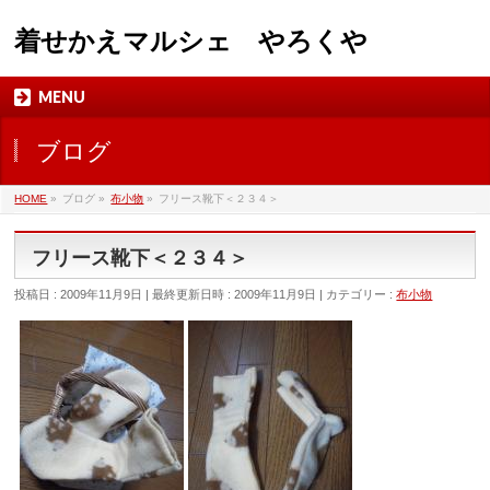
着せかえマルシェ やろくや
MENU
ブログ
HOME
»
ブログ
»
布小物
»
フリース靴下＜２３４＞
フリース靴下＜２３４＞
投稿日 : 2009年11月9日
最終更新日時 : 2009年11月9日
カテゴリー :
布小物