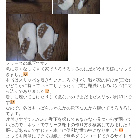
フリースの靴下です♪
急に寒くなってきて家でうろうろするのに足が冷える様になって
きました
本当はスリッパを履きたいところですが、我が家の運び屋(三女)
がどこかに持っていってしまったり（前は靴洗い用のバケツに突
っ込んでありました
）
勝手に履いてこけたりして危ないのでまだまだスリッパ封印中で
す
なので、冬はもっぱらふかふかの靴下なんかを履いてうろうろし
てます。
片付けすぎてふかふか靴下を探してもなかなか見つからず困って
いたので、ネットでフリース靴下の作り方を検索してみました！
探せばあるんですねぇ～本当に便利な世の中になりました
とっても簡単にできて型紙まで無料ダウンロードできるサイトは