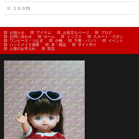
１００均
お知らせ
アイテム
お役立ちページ
ブログ
お問い合わせ
ホーム
トップス
スカート・ズボン
ワンピース・つなぎ
小物
下着・パンツ
イベント
ハンドメイド講座
本・雑誌
サイト作り
人形のお手入れ
防災