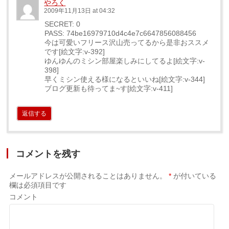
やろく
2009年11月13日 at 04:32
SECRET: 0
PASS: 74be16979710d4c4e7c6647856088456
今は可愛いフリース沢山売ってるから是非おススメ
です[絵文字:v-392]
ゆんゆんのミシン部屋楽しみにしてるよ[絵文字:v-
398]
早くミシン使える様になるといいね[絵文字:v-344]
ブログ更新も待ってま~す[絵文字:v-411]
返信する
コメントを残す
メールアドレスが公開されることはありません。
*
が付いている
欄は必須項目です
コメント