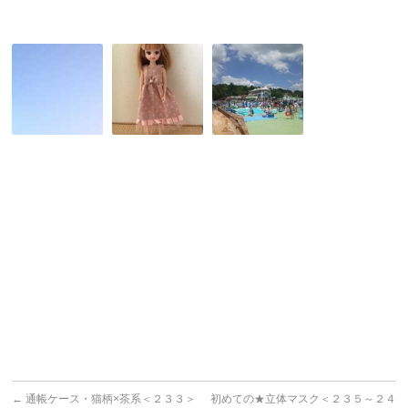
装
ソ
お
東
ラ
友
条
ン
達
湖
ち
と
お
ゃ
リ
も
ん
カ
ち
を
ち
ゃ
お
ゃ
王
迎
ん
国
え
の
＆
し
洋
ア
ま
服
カ
し
作
プ
た
り
ル
♪
コ
←
通帳ケース・猫柄×茶系＜２３３＞
初めての★立体マスク＜２３５～２４