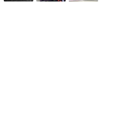
と
ン
の
も
ド
と
だ
メ
も
ち
イ
だ
ド
ち
★
★
バ
れ
チ
な
入
ち
れ
ゃ
袋
ん
＆
ゆ
か
ち
ゃ
ん
徹
底
比
較