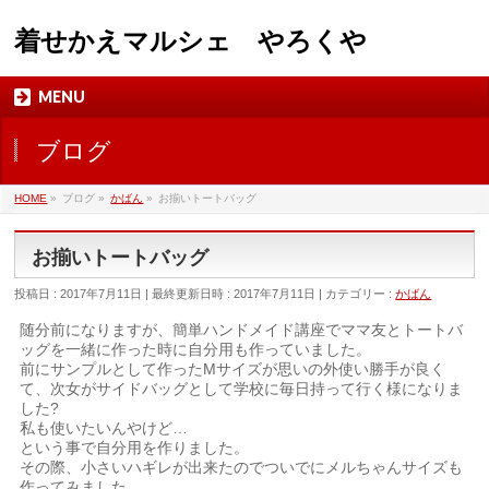
着せかえマルシェ やろくや
MENU
ブログ
HOME
»
ブログ
»
かばん
»
お揃いトートバッグ
お揃いトートバッグ
投稿日 : 2017年7月11日
最終更新日時 : 2017年7月11日
カテゴリー :
かばん
随分前になりますが、簡単ハンドメイド講座でママ友とトートバ
ッグを一緒に作った時に自分用も作っていました。
前にサンプルとして作ったMサイズが思いの外使い勝手が良く
て、次女がサイドバッグとして学校に毎日持って行く様になりま
した?
私も使いたいんやけど…
という事で自分用を作りました。
その際、小さいハギレが出来たのでついでにメルちゃんサイズも
作ってみました