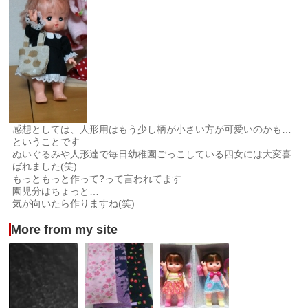
感想としては、人形用はもう少し柄が小さい方が可愛いのかも…
ということです
ぬいぐるみや人形達で毎日幼稚園ごっこしている四女には大変喜
ばれました(笑)
もっともっと作って?って言われてます
園児分はちょっと…
気が向いたら作りますね(笑)
More from my site
た
今
メ
い
年
ル
せ
初
ち
つ
の
ゃ
な
ハ
ん