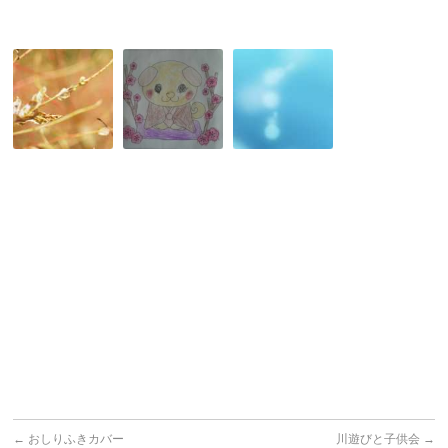
＊
12/23
明
12/14
の
け
の
ツ
ま
ツ
イ
し
イ
ー
て
ー
ト
お
ト
ま
め
ま
と
で
と
め
と
め
う
ご
ざ
い
ま
す！
←
おしりふきカバー
川遊びと子供会
→